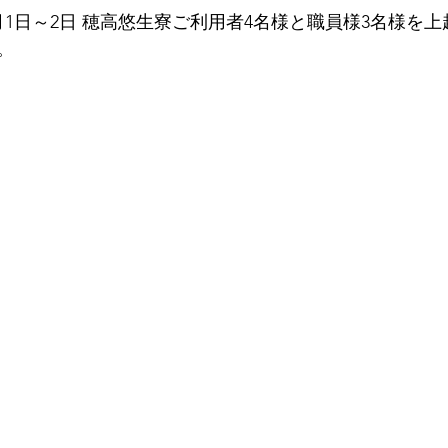
7月1日～2日 穂高悠生寮ご利用者4名様と職員様3名様を
。