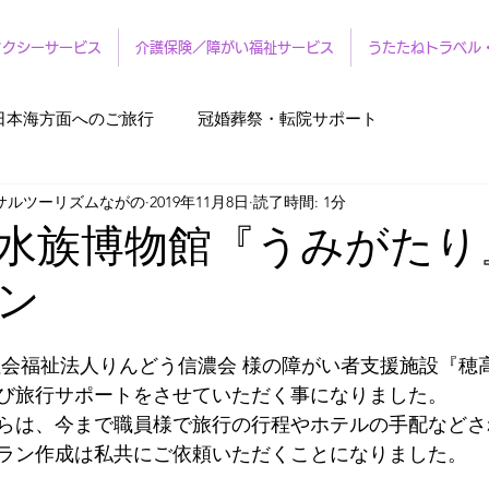
タクシーサービス
介護保険／障がい福祉サービス
うたたねトラベル
日本海方面へのご旅行
冠婚葬祭・転院サポート
サルツーリズムながの
2019年11月8日
読了時間: 1分
水族博物館『うみがたり
ン
社会福祉法人りんどう信濃会 様の障がい者支援施設『穂
び旅行サポートをさせていただく事になりました。
らは、今まで職員様で旅行の行程やホテルの手配などさ
ラン作成は私共にご依頼いただくことになりました。