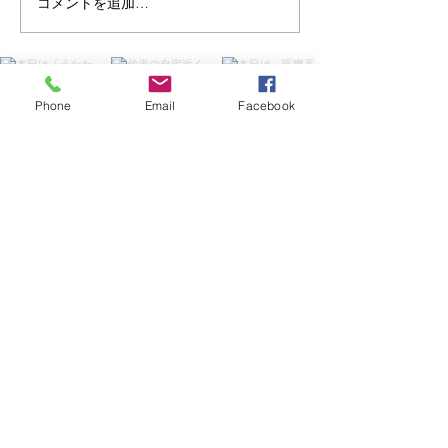
コメントを追加…
上越市立水族博物館『うみがた
り』一泊二日プラン
Phone
Email
Facebook