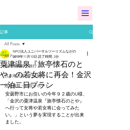
記事
All Posts
NPO法人ユニバーサルツーリズムながの
All Posts
2019年11月10日
読了時間: 2分
粟津温泉『旅亭懐石のと
長野県内のご旅行
や』の若女将に再会！金沢
日本海方面へのご旅行
一泊二日プラン
冠婚葬祭・転院サポート
安曇野市にお住いの今年９２歳のU様、
「金沢の粟津温泉『旅亭懐石のとや』
へ行って女将や若女将に会ってみた
い。」という夢を実現することが出来
ました。