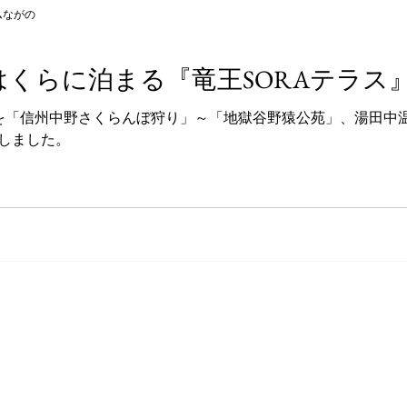
ムながの
はくらに泊まる『竜王SORAテラス
寮様を「信州中野さくらんぼ狩り」～「地獄谷野猿公苑」、湯田中
内しました。